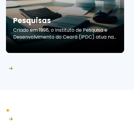
Pesquisas
Criado em 1998, o Instituto de Pesquisa e
Desenvolvimento do Ceará (IPDC) atua na
produção de estudos e pesquisas que
contribuem para a compreensão do
cenário econômico e do comportamento
do consumidor cearense. Por meio de
informações confiáveis e análises
estratégicas, o Instituto apoia empresas e
organizações na tomada de decisões, no
planejamento de ações […]