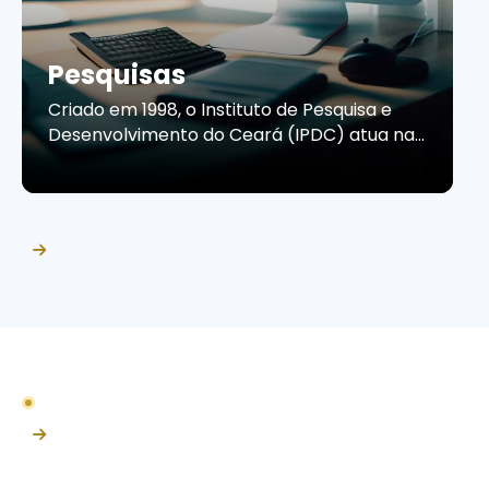
Pesquisas
Criado em 1998, o Instituto de Pesquisa e
Desenvolvimento do Ceará (IPDC) atua na
produção de estudos e pesquisas que
contribuem para a compreensão do
cenário econômico e do comportamento
do consumidor cearense. Por meio de
informações confiáveis e análises
estratégicas, o Instituto apoia empresas e
organizações na tomada de decisões, no
planejamento de ações […]