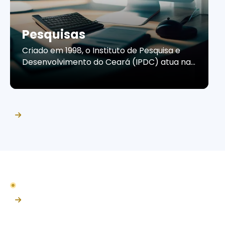
Pesquisas
Criado em 1998, o Instituto de Pesquisa e
Desenvolvimento do Ceará (IPDC) atua na
produção de estudos e pesquisas que
contribuem para a compreensão do
cenário econômico e do comportamento
do consumidor cearense. Por meio de
informações confiáveis e análises
estratégicas, o Instituto apoia empresas e
organizações na tomada de decisões, no
planejamento de ações […]