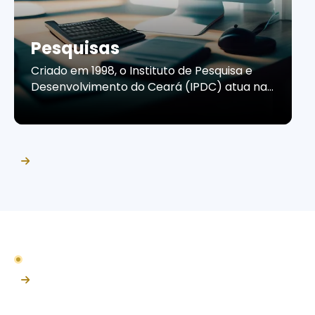
Pesquisas
Criado em 1998, o Instituto de Pesquisa e
Desenvolvimento do Ceará (IPDC) atua na
produção de estudos e pesquisas que
contribuem para a compreensão do
cenário econômico e do comportamento
do consumidor cearense. Por meio de
informações confiáveis e análises
estratégicas, o Instituto apoia empresas e
organizações na tomada de decisões, no
planejamento de ações […]