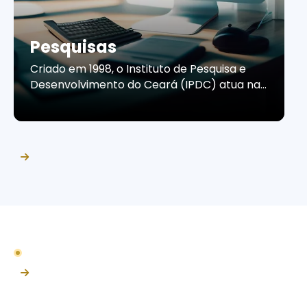
Pesquisas
Criado em 1998, o Instituto de Pesquisa e
Desenvolvimento do Ceará (IPDC) atua na
produção de estudos e pesquisas que
contribuem para a compreensão do
cenário econômico e do comportamento
do consumidor cearense. Por meio de
informações confiáveis e análises
estratégicas, o Instituto apoia empresas e
organizações na tomada de decisões, no
planejamento de ações […]