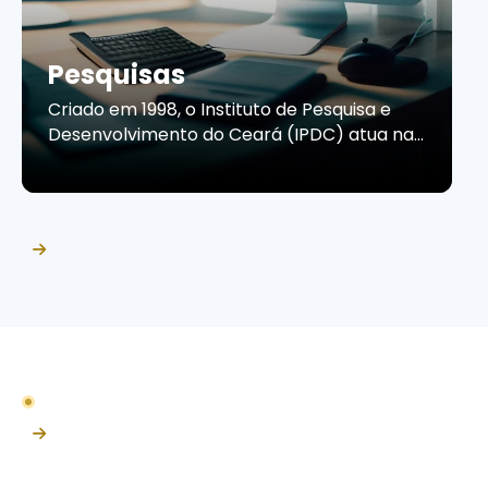
Pesquisas
Criado em 1998, o Instituto de Pesquisa e
Desenvolvimento do Ceará (IPDC) atua na
produção de estudos e pesquisas que
contribuem para a compreensão do
cenário econômico e do comportamento
do consumidor cearense. Por meio de
informações confiáveis e análises
estratégicas, o Instituto apoia empresas e
organizações na tomada de decisões, no
planejamento de ações […]